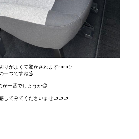
がよくて驚かされます👀👀✨️
一つですね🦤
うのが一番でしょうか😊
てみてくださいませ🤝🤝🤝