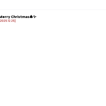
Merry Christmas🎄✨
[2025.12.25]